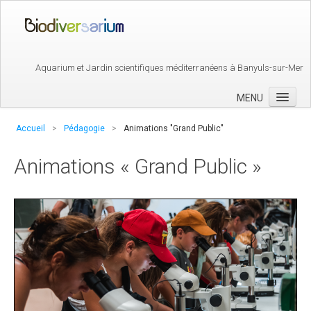
Aquarium et Jardin scientifiques méditerranéens à Banyuls-sur-Mer
MENU
Accueil
>
Pédagogie
>
Animations "Grand Public"
Biodiversarium
Animations « Grand Public »
Aquarium
Jardin Méditerranéen
Observatoire Océanologique
Pédagogie
Animations Scolaires
Cycle 1