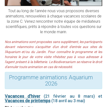
Cycles 2 et 3
Cycle 4 et Lycées
Tout au long de l'année nous vous proposons diverses
animations, renouvelées à chaque vacances scolaires de
Animations "Grand Public"
la zone C. Venez rencontrer notre équipe de médiateurs
scientifiques, prêts à répondre à toutes vos questions sur
Expositions
le monde marin.
Exposition itinérante
Nos animations sont proposées sans supplément, les participants
Les navires
devant néanmoins s'acquitter d'un droit d'entrée aux sites de
Les explorations et les récoltes
l'Aquarium et/ou du Jardin. Pour connaître le programme et les
horaires le jour de votre visite n'hésitez pas à vous adresser à
L'étude et la description
l'agent présent à la billetterie. Le Biodiversarium se réserve le droit
d'annuler toute animation en cas de nécessité.
Préparez votre visite
Programme animations Aquarium
Horaires d'ouvertures
2026
Tarifs individuels
Visite guidée du jardin
Vacances d'hiver
(21 février au 8 mars) et
Vacances de printemps
(18 avril au 3 mai)
Réservation