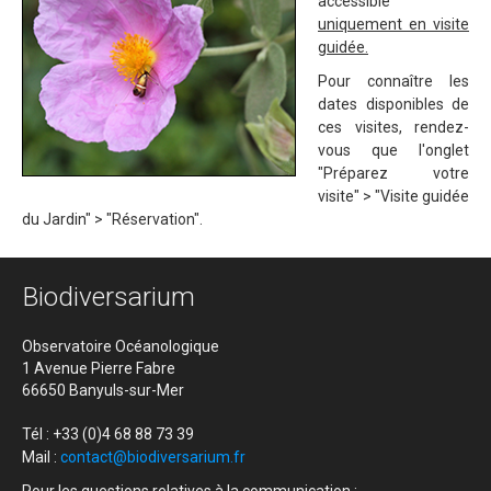
accessible
uniquement en visite
guidée.
Pour connaître les
dates disponibles de
ces visites, rendez-
vous que l'onglet
"Préparez votre
visite" > "Visite guidée
du Jardin" > "Réservation".
Biodiversarium
Observatoire Océanologique
1 Avenue Pierre Fabre
66650 Banyuls-sur-Mer
Tél : +33 (0)4 68 88 73 39
Mail :
contact@biodiversarium.fr
Pour les questions relatives à la communication :