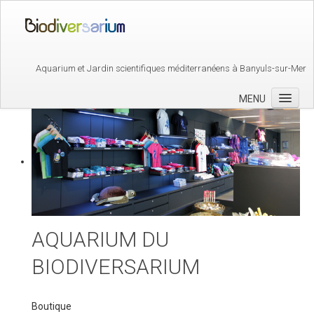
Aquarium et Jardin scientifiques méditerranéens à Banyuls-sur-Mer
MENU
Biodiversarium
Aquarium
Jardin Méditerranéen
Observatoire Océanologique
AQUARIUM DU
Pédagogie
BIODIVERSARIUM
Animations Scolaires
Cycle 1
Boutique