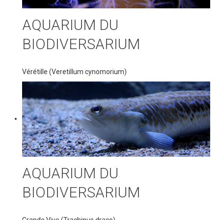
Accès
AQUARIUM DU
Location d'espaces
BIODIVERSARIUM
FAQ
Vérétille (Veretillum cynomorium)
AQUARIUM DU
BIODIVERSARIUM
Grande Vive (Trachinus draco)